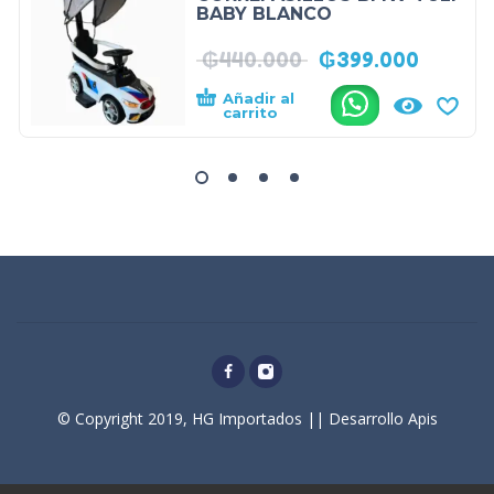
BABY BLANCO
₲
440.000
₲
399.000
Añadir al
.
carrito
© Copyright 2019, HG Importados || Desarrollo Apis