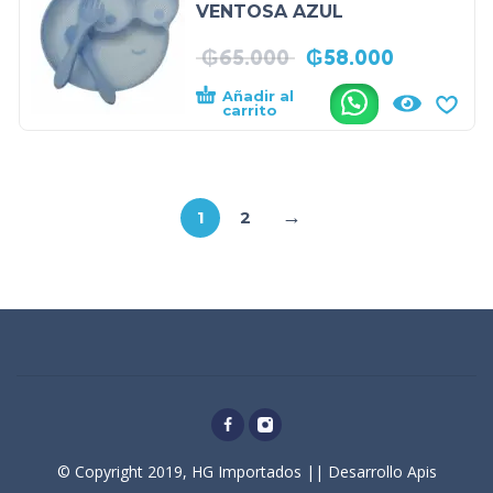
VENTOSA AZUL
₲
65.000
₲
58.000
Añadir al
.
carrito
→
1
2
© Copyright 2019, HG Importados || Desarrollo Apis