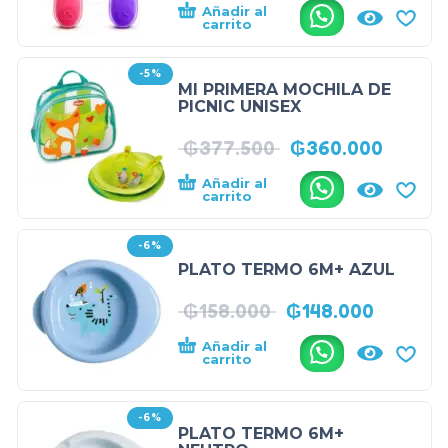
Añadir al
.
carrito
-5%
MI PRIMERA MOCHILA DE
PICNIC UNISEX
₲
377.500
₲
360.000
Añadir al
.
carrito
-6%
PLATO TERMO 6M+ AZUL
₲
158.000
₲
148.000
Añadir al
.
carrito
-6%
PLATO TERMO 6M+