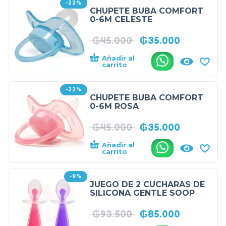
-22%
CHUPETE BUBA COMFORT
0-6M CELESTE
₲
45.000
₲
35.000
Añadir al
.
carrito
-22%
CHUPETE BUBA COMFORT
0-6M ROSA
₲
45.000
₲
35.000
Añadir al
.
carrito
-9%
JUEGO DE 2 CUCHARAS DE
SILICONA GENTLE SOOP
₲
93.500
₲
85.000