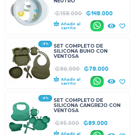
NEUTRO
₲
158.000
₲
148.000
Añadir al
.
carrito
-9%
SET COMPLETO DE
SILICONA BUHO CON
VENTOSA
₲
86.000
₲
78.000
Añadir al
.
carrito
-6%
SET COMPLETO DE
SILICONA CANGREJO CON
VENTOSA
₲
95.000
₲
89.000
Añadir al
.