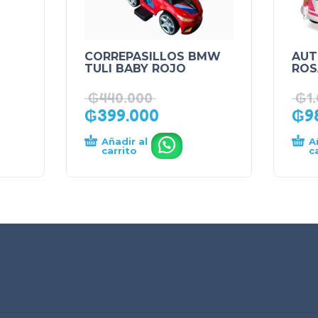
CORREPASILLOS BMW
AUT
TULI BABY ROJO
ROS
₲
440.000
₲
1
₲
399.000
₲
9
Añadir al
A
.
carrito
c