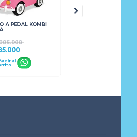
O A PEDAL KOMBI
TRICICLO CON GUIAD
A
TULI BABY 619 ROJO
.005.000
₲
350.000
85.000
₲
305.000
ñadir al
Añadir al
.
.
arrito
carrito