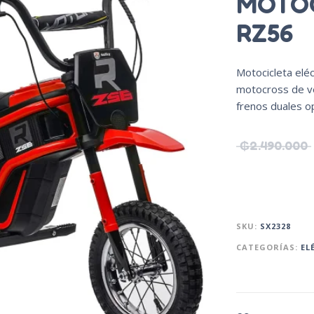
MOTOC
RZ56
Motocicleta elé
motocross de ve
frenos duales o
₲
2.490.000
SKU:
SX2328
CATEGORÍAS:
EL