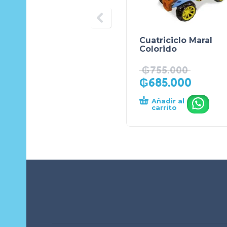
Cuatriciclo Maral
Colorido
₲
755.000
₲
685.000
Añadir al
.
carrito