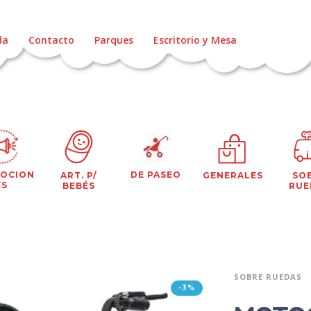
da
Contacto
Parques
Escritorio y Mesa
OCION
DE PASEO
ART. P/
GENERALES
SO
ES
BEBÉS
RUE
SOBRE RUEDAS
-3%