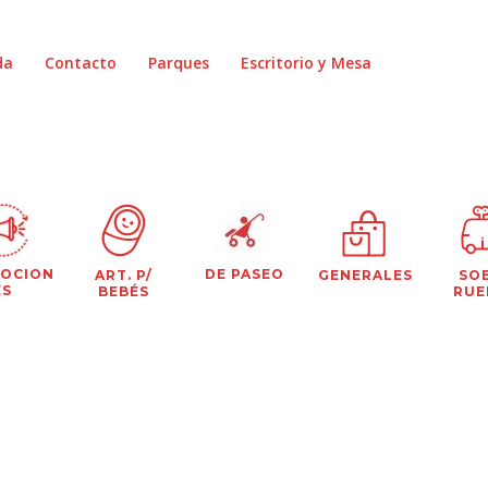
da
Contacto
Parques
Escritorio y Mesa
OCION
DE PASEO
ART. P/
GENERALES
SO
ES
BEBÉS
RUE