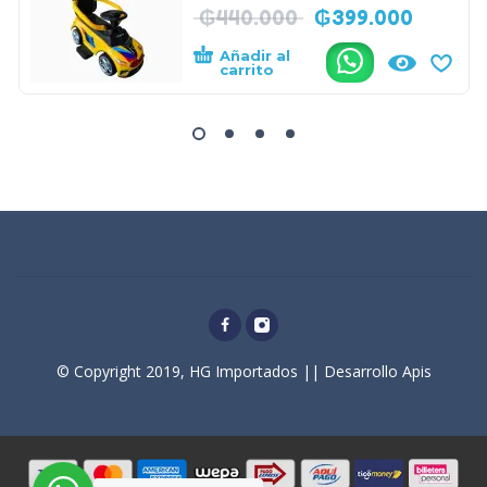
₲
440.000
₲
399.000
Añadir al
.
carrito
© Copyright 2019, HG Importados || Desarrollo Apis