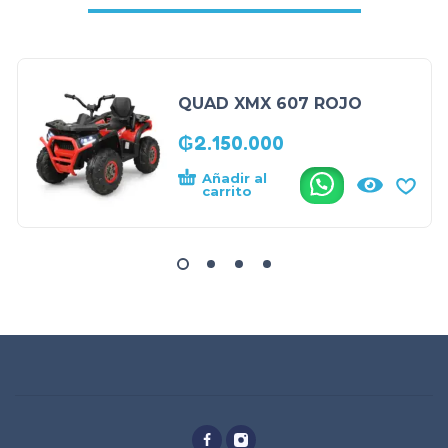
QUAD XMX 607 ROJO
₲
2.150.000
Añadir al
.
carrito