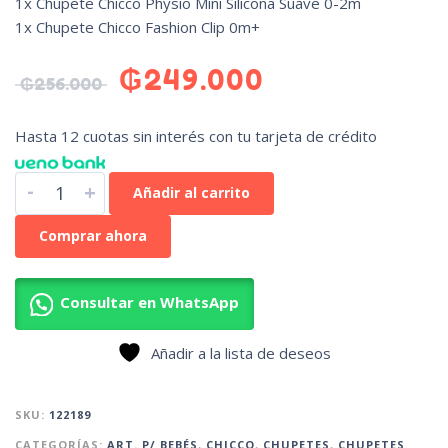
1x Chupete Chicco Physio Mini Silicona Suave 0-2m
1x Chupete Chicco Fashion Clip 0m+
₲
249.000
₲
256.000
Hasta 12 cuotas sin interés con tu tarjeta de crédito
-
+
Añadir al carrito
Comprar ahora
Consultar en WhatsApp
Añadir a la lista de deseos
SKU:
122189
CATEGORÍAS:
ART. P/ BEBÉS
,
CHICCO
,
CHUPETES
,
CHUPETES