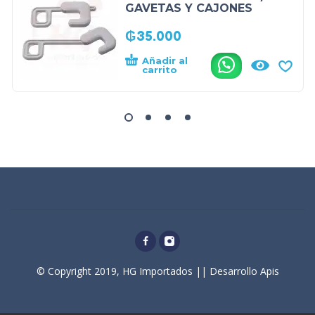
GAVETAS Y CAJONES
₲
35.000
Añadir al
.
carrito
© Copyright 2019, HG Importados || Desarrollo Apis