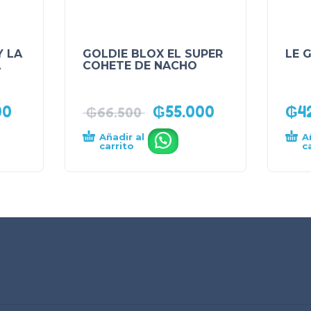
Y LA
GOLDIE BLOX EL SUPER
LE 
A
COHETE DE NACHO
00
₲
55.000
₲
4
₲
66.500
Añadir al
A
.
carrito
c