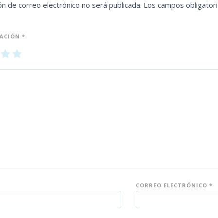
ón de correo electrónico no será publicada.
Los campos obligator
UACIÓN
*
3
4
5
de
de
5
5
es
es
tr
tr
ell
ell
as
as
CORREO ELECTRÓNICO
*