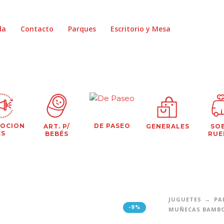
da
Contacto
Parques
Escritorio y Mesa
OCION
DE PASEO
ART. P/
GENERALES
SO
ES
BEBÉS
RUE
JUGUETES
PA
-9%
MUÑECAS BAMB