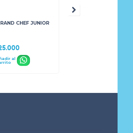
GRAND CHEF JUNIOR
Aquamerito
Aquamarina Lila
₲
425.000
25.000
₲
399.900
ñadir al
Añadir al
.
.
arrito
carrito