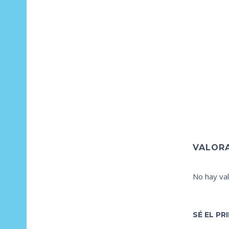
VALOR
No hay val
SÉ EL P