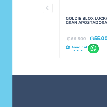
GOLDIE BLOX LUCK
GRAN APOSTADOR
₲
55.0
₲
66.500
Añadir al
.
carrito