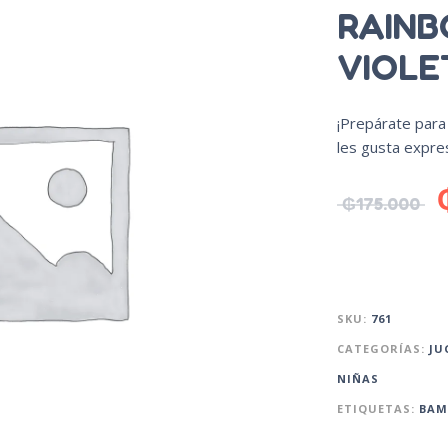
RAINB
VIOLE
¡Prepárate para 
les gusta expres
₲
175.000
SKU:
761
CATEGORÍAS:
JU
NIÑAS
ETIQUETAS:
BAM