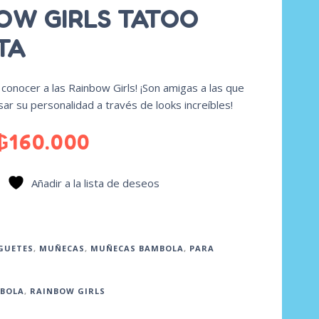
OW GIRLS TATOO
TA
conocer a las Rainbow Girls! ¡Son amigas a las que
ar su personalidad a través de looks increíbles!
₲
160.000
Añadir a la lista de deseos
GUETES
,
MUÑECAS
,
MUÑECAS BAMBOLA
,
PARA
BOLA
,
RAINBOW GIRLS