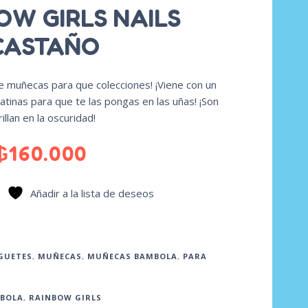
OW GIRLS NAILS
CASTAÑO
 muñecas para que colecciones! ¡Viene con un
tinas para que te las pongas en las uñas! ¡Son
illan en la oscuridad!
₲
160.000
Añadir a la lista de deseos
GUETES
,
MUÑECAS
,
MUÑECAS BAMBOLA
,
PARA
BOLA
,
RAINBOW GIRLS