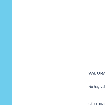
VALOR
No hay val
SÉ EL P