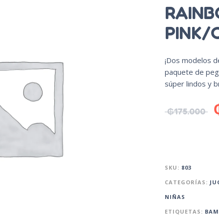
RAINB
PINK/
¡Dos modelos de
paquete de pega
súper lindos y br
₲
175.000
SKU:
803
CATEGORÍAS:
JU
NIÑAS
ETIQUETAS:
BAM