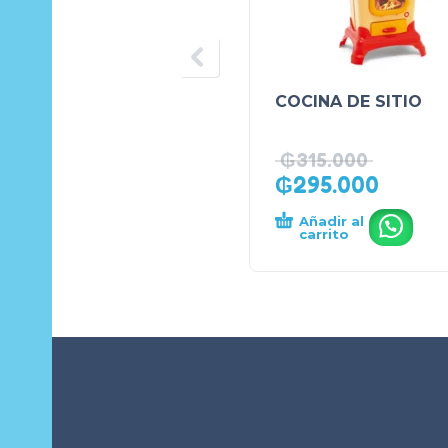
COCINA DE SITIO
₲
315.000
₲
295.000
Añadir al
.
carrito