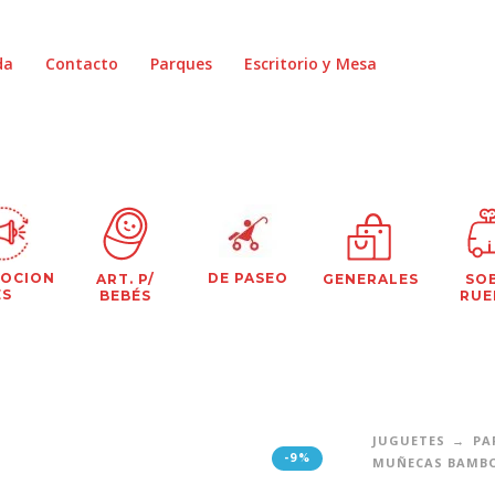
da
Contacto
Parques
Escritorio y Mesa
OCION
DE PASEO
ART. P/
GENERALES
SO
ES
BEBÉS
RUE
JUGUETES
PA
-9%
MUÑECAS BAMB