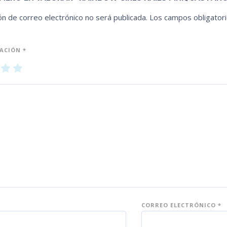
ón de correo electrónico no será publicada.
Los campos obligator
UACIÓN
*
3
4
5
de
de
5
5
es
es
tr
tr
ell
ell
as
as
CORREO ELECTRÓNICO
*