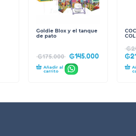
Goldie Blox y el tanque
COC
de pato
COL
₲
2
₲
145.000
₲
2
₲
175.000
Añadir al
A
.
carrito
c