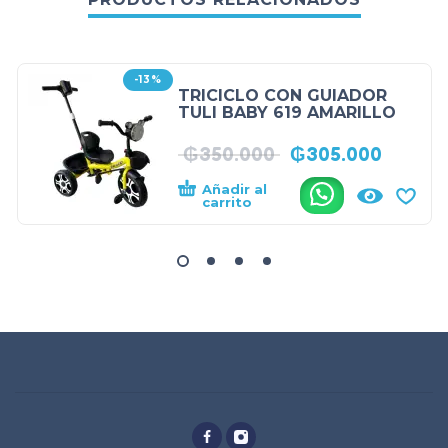
-13%
TRICICLO CON GUIADOR
TULI BABY 619 AMARILLO
₲
350.000
₲
305.000
Añadir al
.
carrito