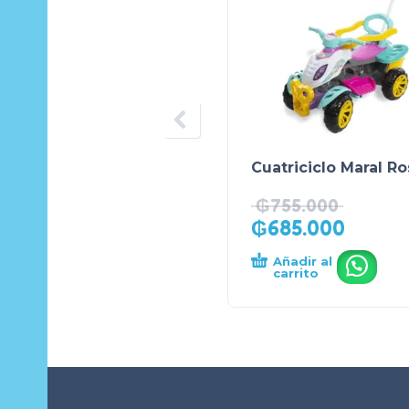
Cuatriciclo Maral Ro
₲
755.000
₲
685.000
Añadir al
.
carrito