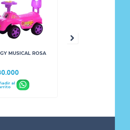
GY MUSICAL ROSA
TRICICLO DIDINO VER
30.000
₲
510.000
ñadir al
Añadir al
.
.
arrito
carrito