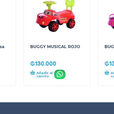
sa
BUGGY MUSICAL ROJO
BUG
₲
130.000
₲
1
Añadir al
A
.
carrito
c