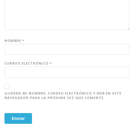
as
as
as
as
as
NOMBRE
*
CORREO ELECTRÓNICO
*
GUARDA MI NOMBRE, CORREO ELECTRÓNICO Y WEB EN ESTE
NAVEGADOR PARA LA PRÓXIMA VEZ QUE COMENTE.