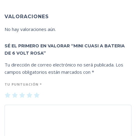
VALORACIONES
No hay valoraciones aún.
SÉ EL PRIMERO EN VALORAR “MINI CUASI A BATERIA
DE 6 VOLT ROSA”
Tu dirección de correo electrónico no será publicada.
Los
campos obligatorios están marcados con
*
TU PUNTUACIÓN
*
1
2
3
4
5
de
de
de
de
de
5
5
5
5
5
es
es
es
es
es
tr
tr
tr
tr
tr
ell
ell
ell
ell
ell