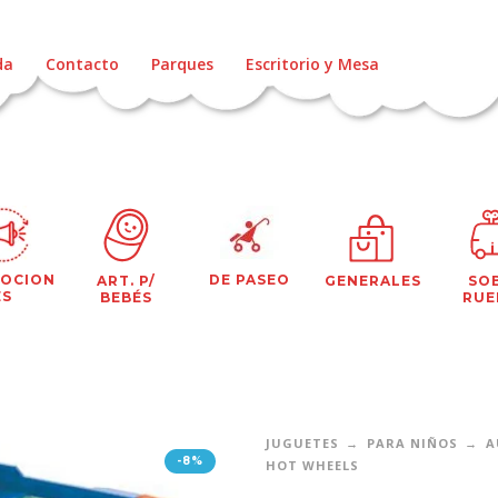
da
Contacto
Parques
Escritorio y Mesa
OCION
DE PASEO
ART. P/
GENERALES
SO
ES
BEBÉS
RUE
JUGUETES
PARA NIÑOS
A
-8%
HOT WHEELS