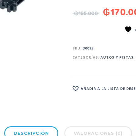
₲
170.0
₲
185.000
SKU:
30095
CATEGORÍAS:
AUTOS Y PISTAS
,
AÑADIR A LA LISTA DE DES
DESCRIPCIÓN
VALORACIONES (0)