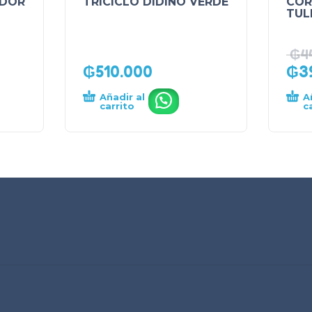
ADOR
TRICICLO DIDINO VERDE
COR
TUL
₲
4
₲
510.000
₲
3
Añadir al
A
.
carrito
c