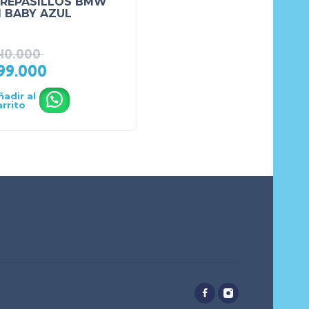
REPASILLOS BMW
BUGGY MUSICAL ROJ
I BABY AZUL
40.000
99.000
₲
130.000
ñadir al
Añadir al
.
.
arrito
carrito