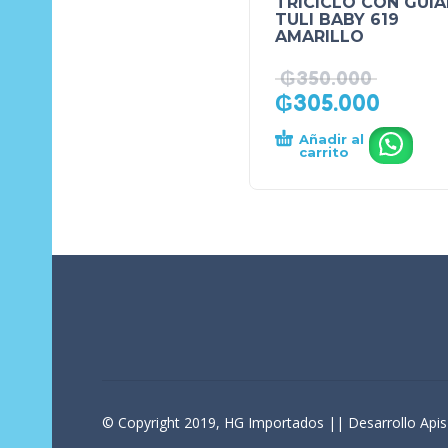
TRICICLO CON GUI
TULI BABY 619
AMARILLO
₲
350.000
₲
305.000
Añadir al
.
carrito
© Copyright 2019, HG Importados || Desarrollo Apis