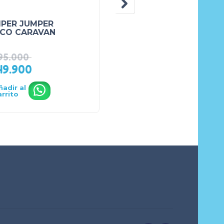
PER JUMPER
SET CUBIERTOS DE
CO CARAVAN
SILICONA ELEFANTE
CON VENTOSA
ANARANJADO
95.000
49.900
₲
57.000
₲
62.000
ñadir al
Añadir al
.
.
arrito
carrito