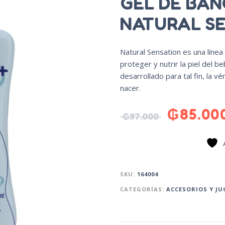
GEL DE BA
NATURAL SE
Natural Sensation es una líne
proteger y nutrir la piel del b
desarrollado para tal fin, la 
nacer.
₲
85.00
₲
97.000
SKU:
164004
CATEGORÍAS:
ACCESORIOS Y J