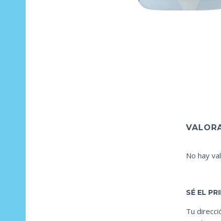
VALOR
No hay val
SÉ EL P
Tu direcci