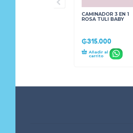
CAMINADOR 3 EN 1
ROSA TULI BABY
₲
315.000
Añadir al
.
carrito