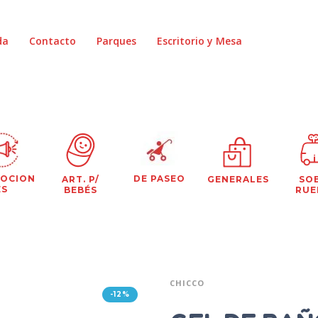
da
Contacto
Parques
Escritorio y Mesa
OCION
DE PASEO
ART. P/
GENERALES
SO
ES
BEBÉS
RUE
CHICCO
-12%