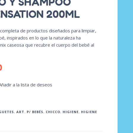
ÑO Y SHAMPOO
NSATION 200ML
a completa de productos diseñados para limpiar,
ebé, inspirados en lo que la naturaleza ha
vérnix caseosa que recubre el cuerpo del bebé al
0
Añadir a la lista de deseos
UGUETES
,
ART. P/ BEBÉS
,
CHICCO
,
HIGIENE
,
HIGIENE