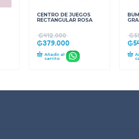
CENTRO DE JUEGOS
BUM
RECTANGULAR ROSA
GRA
₲
412.000
₲
5
₲
379.000
₲
5
Añadir al
A
.
carrito
c