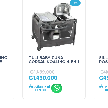
-5%
INO
TULI BABY CUNA
SIL
E
CORRAL KOALINO 4 EN 1
ROS
₲
1.499.000
₲
4
₲
1.430.000
₲
4
Añadir al
A
.
carrito
c