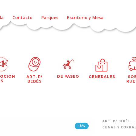
da
Contacto
Parques
Escritorio y Mesa
OCION
DE PASEO
ART. P/
GENERALES
SO
ES
BEBÉS
RUE
ART. P/ BEBÉS
-8%
CUNAS Y CORRA