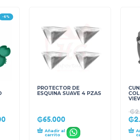
-6%
PROTECTOR DE
CUN
O
ESQUINA SUAVE 4 PZAS
COL
VIE
₲
2
00
₲
65.000
₲
2
Añadir al
A
.
carrito
c