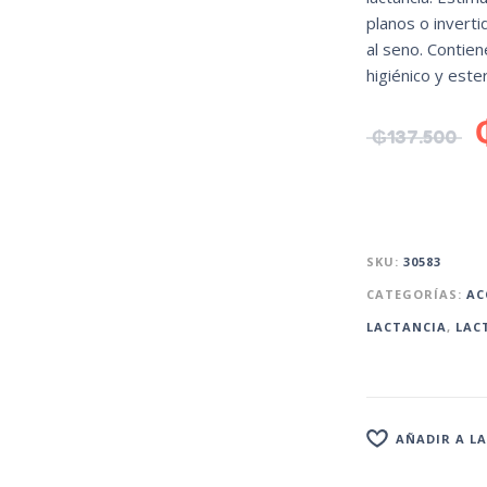
planos o invert
al seno. Contien
higiénico y ester
₲
137.500
SKU:
30583
CATEGORÍAS:
AC
LACTANCIA
,
LAC
AÑADIR A LA