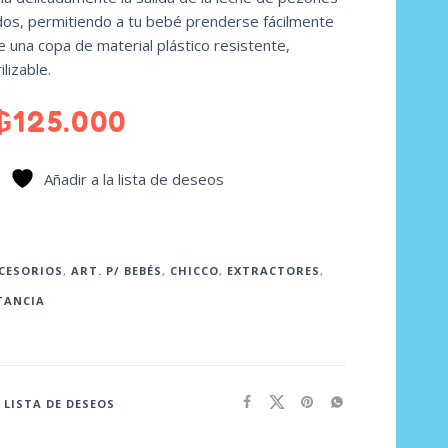
idos, permitiendo a tu bebé prenderse fácilmente
e una copa de material plástico resistente,
ilizable.
₲
125.000
Añadir a la lista de deseos
CESORIOS
,
ART. P/ BEBÉS
,
CHICCO
,
EXTRACTORES
,
TANCIA
 LISTA DE DESEOS