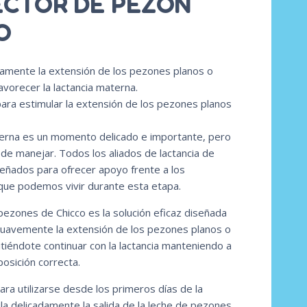
CTOR DE PEZON
O
damente la extensión de los pezones planos o
avorecer la lactancia materna.
para estimular la extensión de los pezones planos
terna es un momento delicado e importante, pero
 de manejar. Todos los aliados de lactancia de
señados para ofrecer apoyo frente a los
que podemos vivir durante esta etapa.
pezones de Chicco es la solución eficaz diseñada
suavemente la extensión de los pezones planos o
tiéndote continuar con la lactancia manteniendo a
osición correcta.
ra utilizarse desde los primeros días de la
ula delicadamente la salida de la leche de pezones