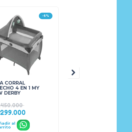
-6%
-
A CORRAL
BUMPER JUMPER
ECHO 4 EN 1 MY
GRACO CARAVAN
W DERBY
.450.000
₲
595.000
.299.000
₲
549.900
ñadir al
Añadir al
.
.
arrito
carrito