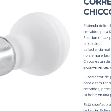
CORRE
CHICC
Estimula delica
retraídos para f
Solución eficaz 
o retraídos
La lactancia ma
no siempre fácil
Chicco están di
inconvenientes 
El corrector de 
para estimular 
retraídos, permi
tu bebé en una p
Está diseñado pa
lactancia. Estim