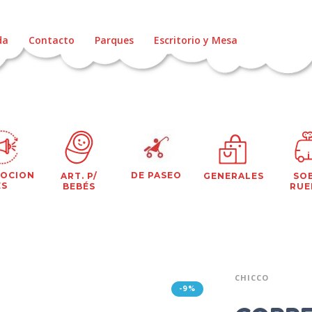
da
Contacto
Parques
Escritorio y Mesa
OCION
DE PASEO
ART. P/
GENERALES
SO
ES
BEBÉS
RUE
CHICCO
-9%