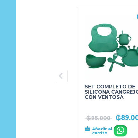
SET COMPLETO DE
SILICONA CANGREJ
CON VENTOSA
₲
89.0
₲
95.000
Añadir al
.
carrito