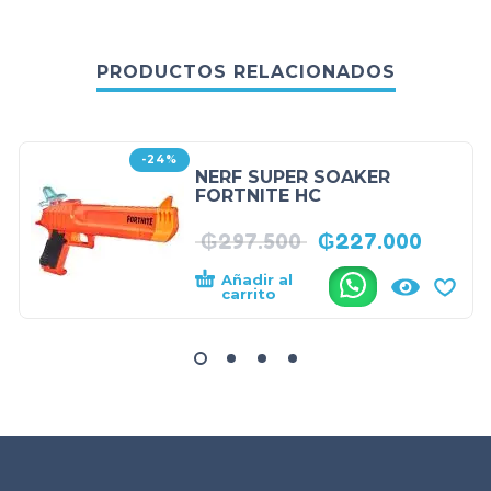
PRODUCTOS RELACIONADOS
-24%
NERF SUPER SOAKER
FORTNITE HC
₲
297.500
₲
227.000
Añadir al
.
carrito