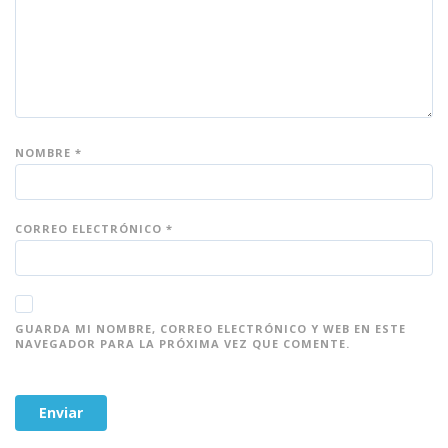
ell
ell
ell
ell
ell
as
as
as
as
as
NOMBRE
*
CORREO ELECTRÓNICO
*
GUARDA MI NOMBRE, CORREO ELECTRÓNICO Y WEB EN ESTE
NAVEGADOR PARA LA PRÓXIMA VEZ QUE COMENTE.