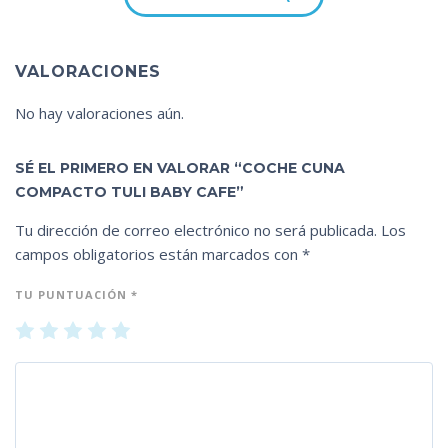
VALORACIONES
No hay valoraciones aún.
SÉ EL PRIMERO EN VALORAR “COCHE CUNA
COMPACTO TULI BABY CAFE”
Tu dirección de correo electrónico no será publicada.
Los
campos obligatorios están marcados con
*
TU PUNTUACIÓN
*
1
2
3
4
5
de
de
de
de
de
5
5
5
5
5
es
es
es
es
es
tr
tr
tr
tr
tr