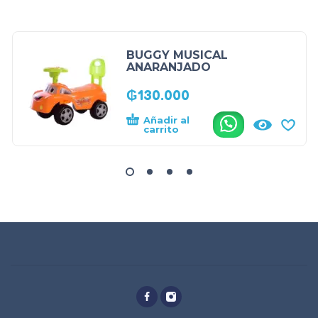
BUGGY MUSICAL
ANARANJADO
₲
130.000
Añadir al
.
carrito