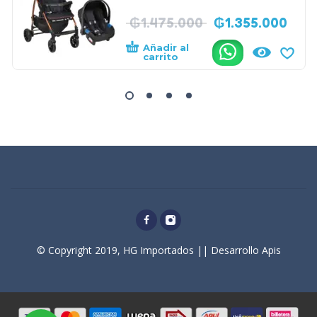
₲
1.475.000
₲
1.355.000
Añadir al
.
carrito
© Copyright 2019, HG Importados || Desarrollo Apis