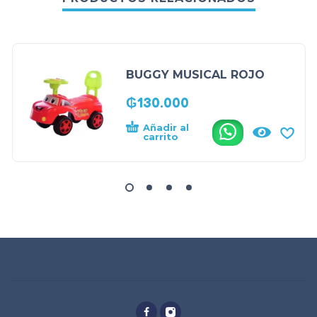
BUGGY MUSICAL ROJO
₲
130.000
Añadir al
.
carrito