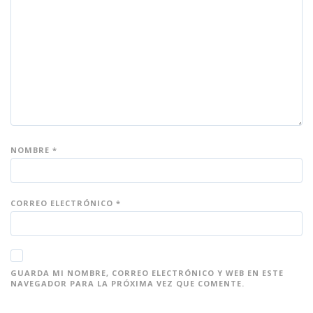
es
es
es
es
es
tr
tr
tr
tr
tr
ell
ell
ell
ell
ell
as
as
as
as
as
NOMBRE
*
CORREO ELECTRÓNICO
*
GUARDA MI NOMBRE, CORREO ELECTRÓNICO Y WEB EN ESTE
NAVEGADOR PARA LA PRÓXIMA VEZ QUE COMENTE.