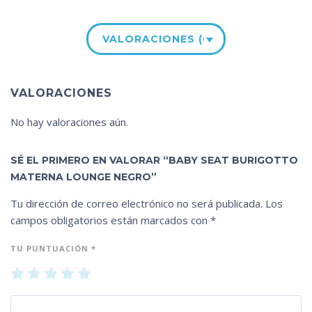
VALORACIONES (0)
VALORACIONES
No hay valoraciones aún.
SÉ EL PRIMERO EN VALORAR “BABY SEAT BURIGOTTO
MATERNA LOUNGE NEGRO”
Tu dirección de correo electrónico no será publicada.
Los
campos obligatorios están marcados con
*
TU PUNTUACIÓN
*
1
2
3
4
5
de
de
de
de
de
5
5
5
5
5