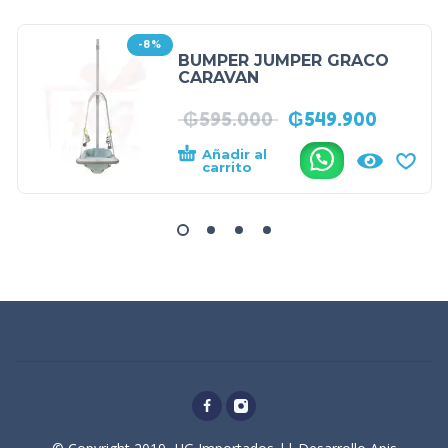
-8%
BUMPER JUMPER GRACO
CARAVAN
₲
595.000
₲
549.900
Añadir al
.
carrito