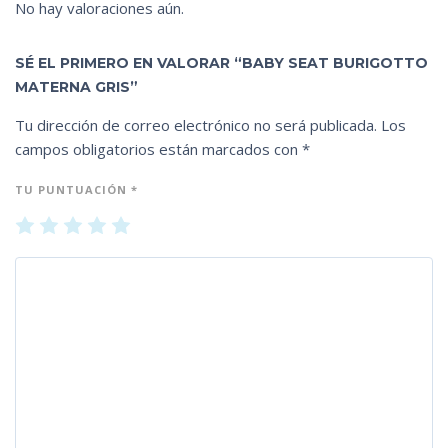
No hay valoraciones aún.
SÉ EL PRIMERO EN VALORAR “BABY SEAT BURIGOTTO
MATERNA GRIS”
Tu dirección de correo electrónico no será publicada.
Los
campos obligatorios están marcados con
*
TU PUNTUACIÓN
*
1
2
3
4
5
de
de
de
de
de
5
5
5
5
5
es
es
es
es
es
tr
tr
tr
tr
tr
ell
ell
ell
ell
ell
as
as
as
as
as