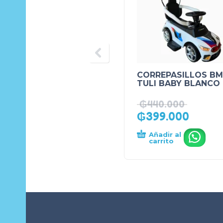
CORREPASILLOS B
TULI BABY BLANCO
₲
440.000
₲
399.000
Añadir al
.
carrito