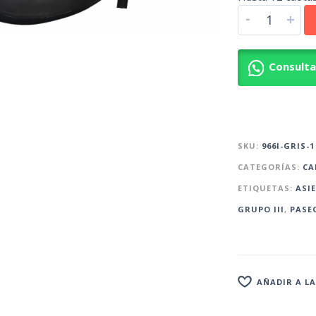
-
+
Consult
SKU:
966I-GRIS-1
CATEGORÍAS:
CA
ETIQUETAS:
ASI
GRUPO III
,
PASE
AÑADIR A LA