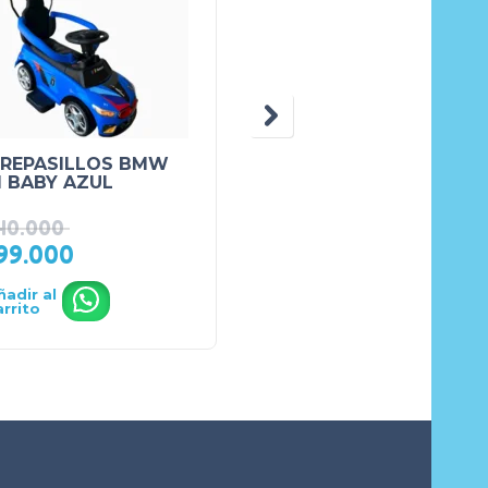
REPASILLOS BMW
CORREPASILLOS BMW
I BABY AZUL
TULI BABY AMARILLO
40.000
₲
440.000
99.000
₲
399.000
ñadir al
Añadir al
.
.
arrito
carrito