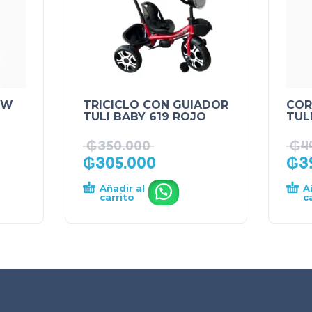
MW
TRICICLO CON GUIADOR
COR
TULI BABY 619 ROJO
TUL
₲
350.000
₲
4
₲
305.000
₲
3
Añadir al
A
.
carrito
c