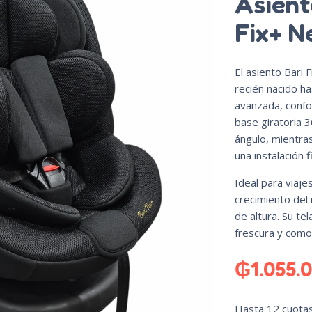
Asient
Fix+ N
El asiento Bari
recién nacido h
avanzada, confo
base giratoria 3
ángulo, mientras
una instalación 
Ideal para viaje
crecimiento del 
de altura. Su te
frescura y como
₲
1.055.
Hasta 12 cuotas 