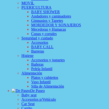
MOVIL
PUERICULTURA
BABY SHOWER
Andadores y caminadores
Gimnasios y Tapetes
MORDEDOR Y SONAJEROS
Mecedoras y Hamacas
Cunas y corrales
Seguridad y cuidado
Accesorios
BABY CALL
Barreras
Higiene
Accesorios y juguetes
Bañeras
Pelela Infantil
Alimentación
Platos y cubiertos
Vaso Infantil
Silla de Alimentación
De Paseo
Baby seat
Accesorios p/Vehículo
Car Seat
Carrito