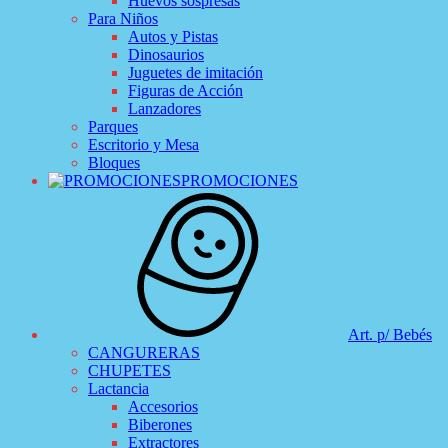
Huevos sospresas
Para Niños
Autos y Pistas
Dinosaurios
Juguetes de imitación
Figuras de Acción
Lanzadores
Parques
Escritorio y Mesa
Bloques
PROMOCIONES
Art. p/ Bebés
CANGURERAS
CHUPETES
Lactancia
Accesorios
Biberones
Extractores