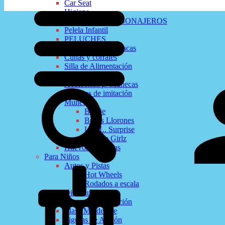
Car Seat
Higiene
MORDEDOR Y SONAJEROS
Pelela Infantil
PELUCHES
Mecedoras y Hamacas
Cunas y corrales
Silla de Alimentación
Para Niñas
Accesorios p/ Muñecas
Juguetes de imitación
Muñecas
Barbie
Bebes Llorones
L.O.L. Surprise
Sparkle Girlz
Huevos sospresas
Para Niños
Autos y Pistas
Hot Wheels
Rodados a escala
Dinosaurios
Juguetes de imitación
Masa Moldeable
Figuras de Acción