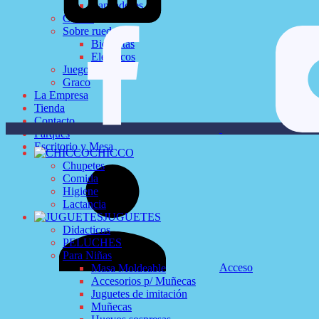
Lanzadores
Carrito
Sobre ruedas
Bicicletas
Eléctricos
Juegos de Mesa
Graco
La Empresa
Tienda
Contacto
Parques
Escritorio y Mesa
CHICCO
Chupetes
Comida
Higiene
Lactancia
JUGUETES
Didacticos
PELUCHES
Para Niñas
Acceso
Masa Moldeable
Accesorios p/ Muñecas
Juguetes de imitación
Muñecas