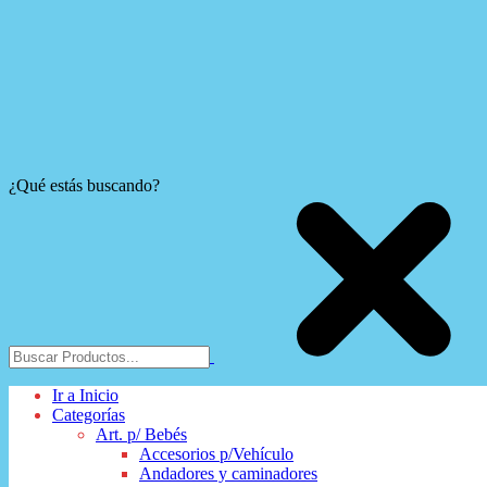
¿Qué estás buscando?
Ir a Inicio
Categorías
Art. p/ Bebés
Accesorios p/Vehículo
Andadores y caminadores