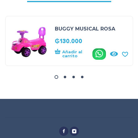
BUGGY MUSICAL ROSA
₲
130.000
Añadir al
.
carrito