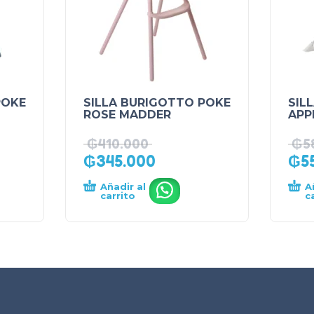
POKE
SILLA BURIGOTTO POKE
SIL
ROSE MADDER
APP
₲
410.000
₲
5
₲
345.000
₲
5
Añadir al
A
.
carrito
c