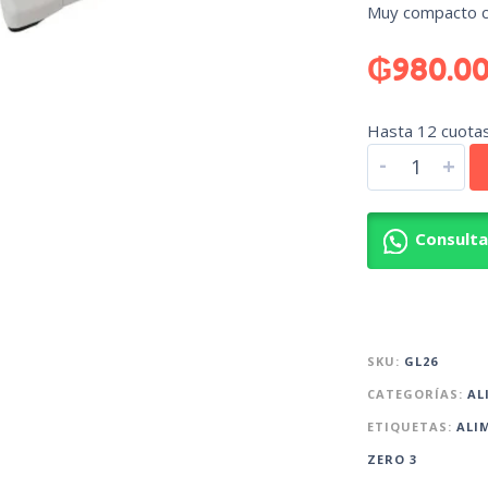
Muy compacto c
₲
980.0
Hasta 12 cuotas 
-
+
Consult
SKU:
GL26
CATEGORÍAS:
AL
ETIQUETAS:
ALI
ZERO 3