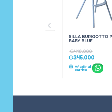
SILLA BURIGOTTO 
BABY BLUE
₲
410.000
₲
345.000
Añadir al
.
carrito