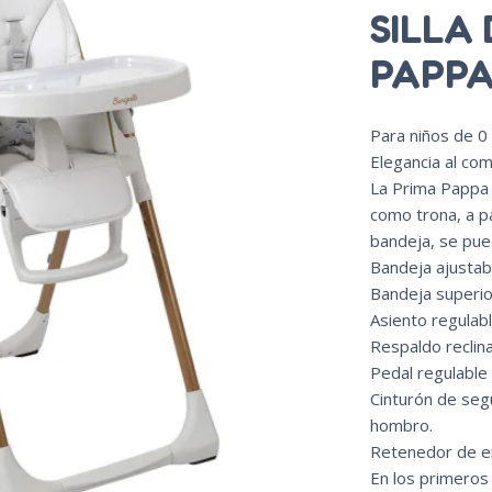
SILLA
PAPPA
Para niños de 0
Elegancia al co
La Prima Pappa 
como trona, a pa
bandeja, se pued
Bandeja ajustabl
Bandeja superior
Asiento regulabl
Respaldo reclina
Pedal regulable 
Cinturón de segu
hombro.
Retenedor de en
En los primeros