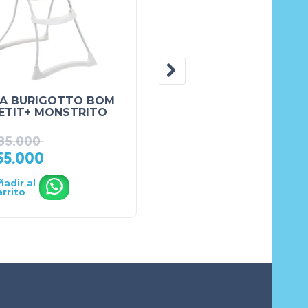
LA BURIGOTTO BOM
SILLA BURIGOTTO
ETIT+ MONSTRITO
MERENDA ROSE
MADDER
85.000
55.000
₲
730.000
ñadir al
Añadir al
.
.
arrito
carrito