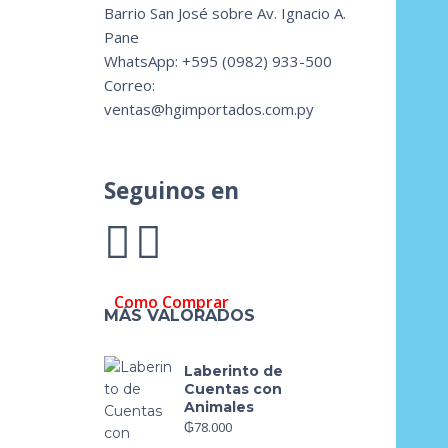
Barrio San José sobre Av. Ignacio A.
Pane
WhatsApp: +595 (0982) 933-500
Correo:
ventas@hgimportados.com.py
Seguinos en
Como Comprar
MÁS VALORADOS
Laberinto de
Cuentas con
Animales
₲
78.000