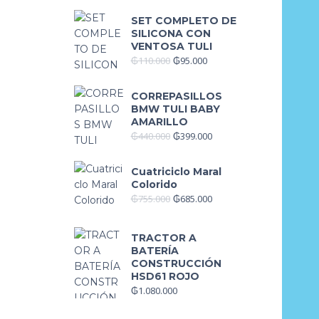
SET COMPLETO DE
SILICONA CON
VENTOSA TULI
₲
110.000
₲
95.000
CORREPASILLOS
BMW TULI BABY
AMARILLO
₲
440.000
₲
399.000
Cuatriciclo Maral
Colorido
₲
755.000
₲
685.000
TRACTOR A
BATERÍA
CONSTRUCCIÓN
HSD61 ROJO
₲
1.080.000