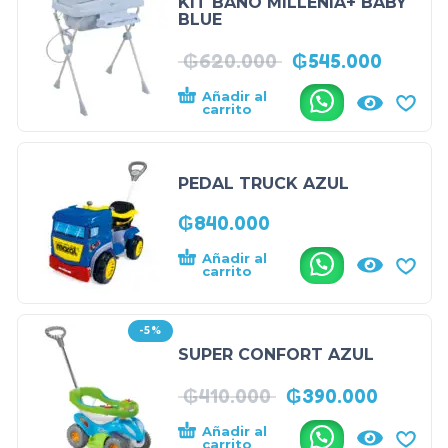
KIT BAÑO MILLENIA+ BABY
BLUE
₲
620.000
₲
545.000
Añadir al
.
carrito
PEDAL TRUCK AZUL
₲
840.000
Añadir al
.
carrito
-5%
SUPER CONFORT AZUL
₲
410.000
₲
390.000
Añadir al
.
carrito